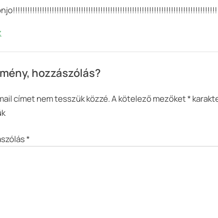
!!!!!!!!!!!!!!!!!!!!!!!!!!!!!!!!!!!!!!!!!!!!!!!!!!!!!!!!!!!!!!!!!!!!!!!!!!!!!!!!!!!!!!
#1
(videó)”
z
mény, hozzászólás?
mail címet nem tesszük közzé.
A kötelező mezőket
*
karakte
ük
szólás
*