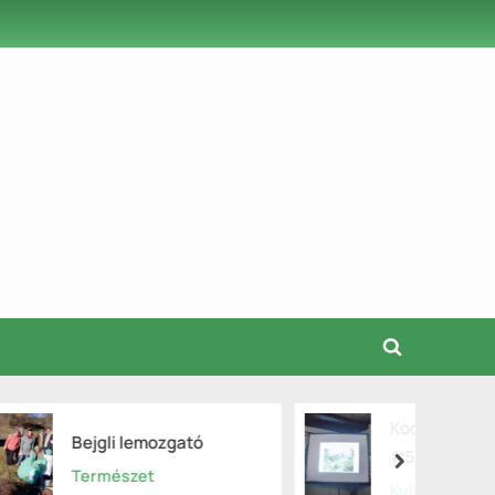
Toggle
search
form
Kocsma / Kultúra 2023
gató
#5 (videó)
next
Kultúra