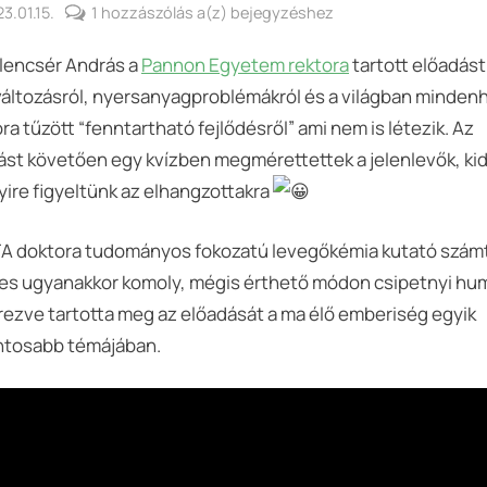
sted
Kocsma
3.01.15.
1 hozzászólás a(z)
bejegyzéshez
By
Keresztes
/
elencsér András a
Pannon Egyetem rektora
tartott előadást
György
Kultúra
2023
változásról, nyersanyagproblémákról és a világban minden
#1
ra tűzött “fenntartható fejlődésről” ami nem is létezik. Az
(videó)
ást követően egy kvízben megmérettettek a jelenlevők, kid
ire figyeltünk az elhangzottakra
A doktora tudományos fokozatú levegőkémia kutató szám
es ugyanakkor komoly, mégis érthető módon csipetnyi hum
rezve tartotta meg az előadását a ma élő emberiség egyik
ntosabb témájában.