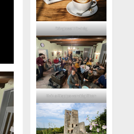
Dörgicsei Hírvirág
Kvíz a Kispipa vendéglőben