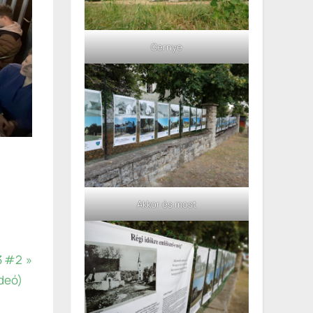
Gernye
Akkor és most
3 #2
deó)