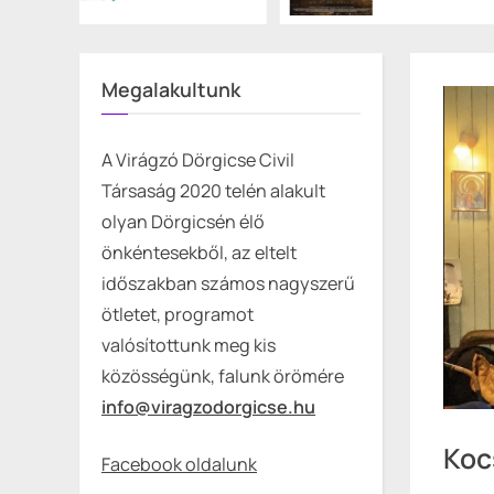
Megalakultunk
A Virágzó Dörgicse Civil
Társaság 2020 telén alakult
olyan Dörgicsén élő
önkéntesekből, az eltelt
időszakban számos nagyszerű
ötletet, programot
valósítottunk meg kis
közösségünk, falunk örömére
info@viragzodorgicse.hu
Koc
Facebook oldalunk