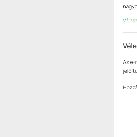
nagyonjo
Válas
Véle
Az e-
jelölt
Hozzá