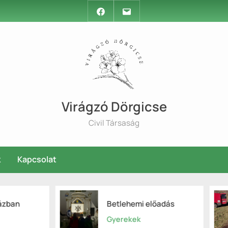
Facebook
Email
Virágzó Dörgicse
Civil Társaság
k
Kapcsolat
Betlehemi előadás
Bejgli lemoz
Gyerekek
Természet