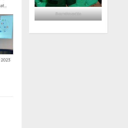
at
Szemétszedés
ta
en
a 2023