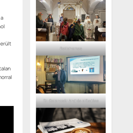
 a
hol
erült
Betlehemes
talan
orral
Dr. Gelencsér András előadása