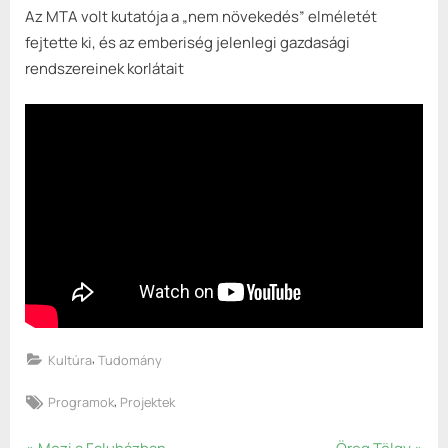
#4
Az MTA volt kutatója a „nem növekedés” elméletét
(videó)
fejtette ki, és az emberiség jelenlegi gazdasági
bejegyzéshez
rendszereinek korlátait
,
Kultúra
Tudomány
Tags:
,
Programok
Projektek
P
N