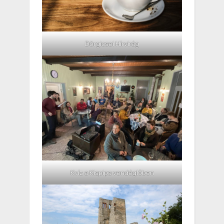
Dörgicsei Hírvirág
Kvíz a Kispipa vendéglőben