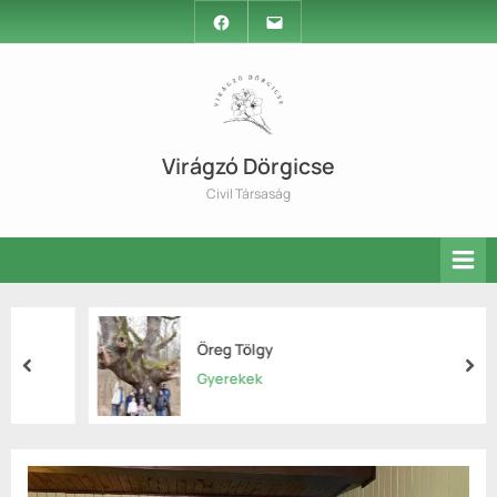
Skip
Facebook
Email
to
content
Virágzó Dörgicse
Civil Társaság
Öreg Tölgy
prev
nex
Gyerekek