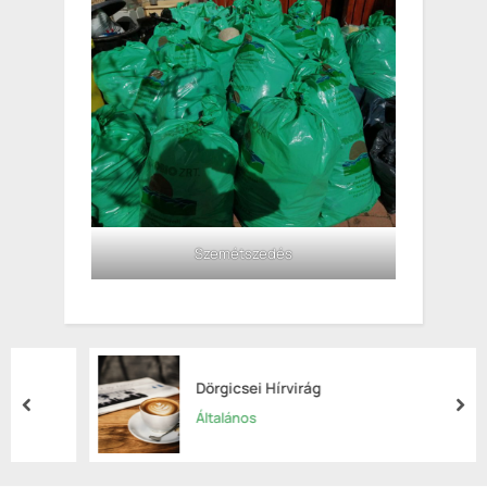
Szemétszedés
Dörgicsei Hírvirág
prev
nex
Általános