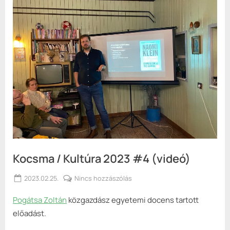
Kocsma / Kultúra 2023 #4 (videó)
Posted
a(z)
2023.02.25.
Nincs hozzászólás
By
Keresztes
on
Kocsma
Pogátsa Zoltán
közgazdász egyetemi docens tartott
György
/
Kultúra
előadást.
2023