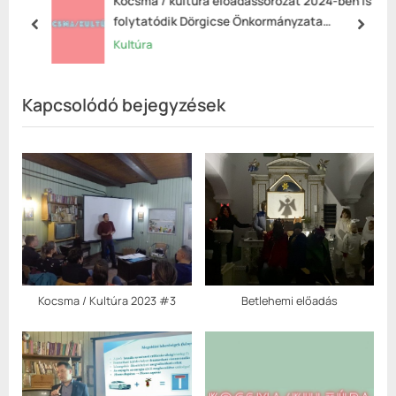
Kocsma / kultúra előadássorozat 2024-ben is
P
t
folytatódik Dörgicse Önkormányzata
prev
next
rendezésében
o
:
Kultúra
s
t
Kapcsolódó bejegyzések
:
Kocsma / Kultúra 2023 #3
Betlehemi előadás