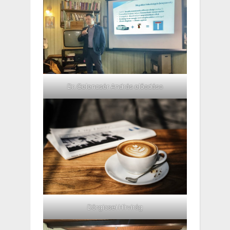
Dr. Gelencsér András előadása
Dörgicsei Hírvirág