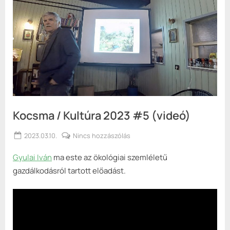
Kocsma / Kultúra 2023 #5 (videó)
Posted
a(z)
2023.03.10.
Nincs hozzászólás
By
Keresztes
on
Kocsma
Gyulai Iván
ma este az ökológiai szemléletű
György
/
Kultúra
gazdálkodásról tartott előadást.
2023
#5
(videó)
bejegyzéshez