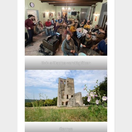
Kvíz a Kispipa vendéglőben
Gernye