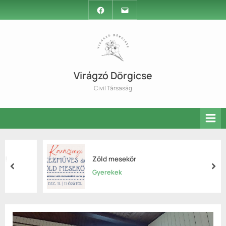
Skip
Facebook
Email
to
content
Virágzó Dörgicse
Civil Társaság
Zöld mesekör
prev
nex
Gyerekek