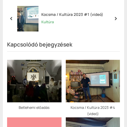
o
P
u
o
Kocsma / Kultúra 2023 #1 (videó)
s
s
prev
next
Kultúra
P
t
o
:
s
Kapcsolódó bejegyzések
t
:
Betlehemi előadás
Kocsma / Kultúra 2023 #4
(videó)