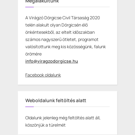
Megalakultunk
A Virágzó Dörgicse Civil Társaság 2020
telén alakult olyan Dörgicsén élő
önkéntesekből, az eltelt időszakban
számos nagyszerű ötletet, programot
valósítottunk meg kis közösségünk, falunk
örömére
info@viragzodorgicse.hu
Facebook oldalunk
Weboldalunk feltöltés alatt
Oldalunk jelenleg még feltöltés alatt áll,
köszönjük a türelmét