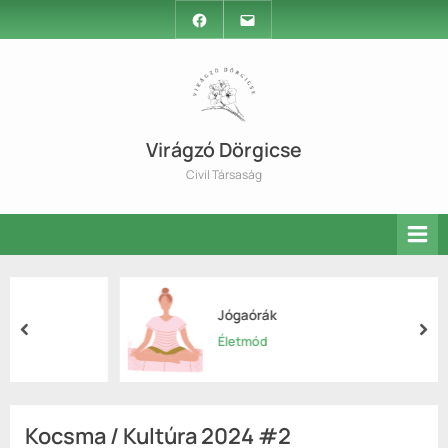
Skip
Facebook
Email
to
content
Virágzó Dörgicse
Civil Társaság
Jógaórák
prev
nex
Életmód
Kocsma / Kultúra 2024 #2