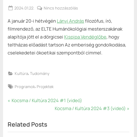
Posted
a(z)
2024.01.22.
Nincs hozzászólás
By
Keresztes
on
Kocsma
A január 20-i hétvégén
Lányi András
filozófus, író,
György
/
Kultúra
filmrendező, az ELTE Humánökológiai mesterszakának
2024
alapítója jött el a dörgicsei
Kispipa Vendéglőbe
, hogy
#2
teltházas előadást tartson Az emberiség gondolkodása,
bejegyzéshez
cselekedetei ökoetikai szempontból címmel.
,
Kultúra
Tudomány
Tags:
,
Programok
Projektek
Bejegyzés
P
Kocsma / Kultúra 2024 #1 (videó)
r
N
Kocsma / Kultúra 2024 #3 (videó)
navigáció
e
e
Related Posts
v
x
i
t