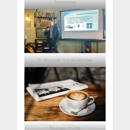
Betlehemes
Dr. Gelencsér András előadása
Dörgicsei Hírvirág