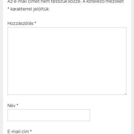
Az e-mail címet nem tesszük közzé.
A kötelező mezőket
*
karakterrel jelöltük
Hozzászólás
*
Név
*
E-mail cím
*