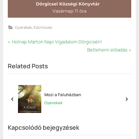
,
Gyerekek
Kézműves
Bejegyzés
P
Holnap Márton Napi Vigadalom Dörgicsén!
r
N
Betlehemi előadás
navigáció
e
e
Related Posts
v
x
i
t
o
P
u
o
Mozi a Faluházban
s
s
prev
next
Gyerekek
P
t
o
:
s
Kapcsolódó bejegyzések
t
: