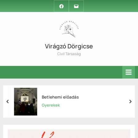
Skip
Facebook
Email
to
content
Virágzó Dörgicse
Civil Társaság
Betlehemi előadás
prev
nex
Gyerekek