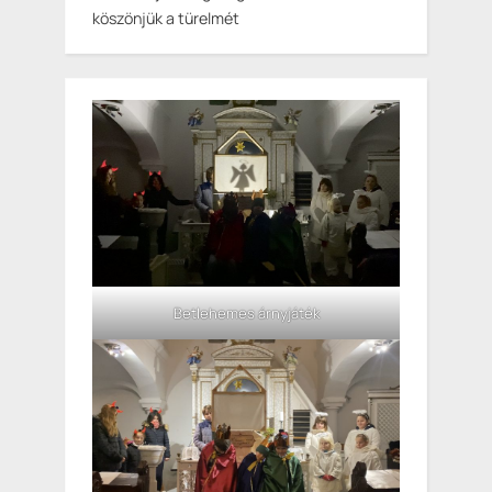
köszönjük a türelmét
Betlehemes árnyjáték