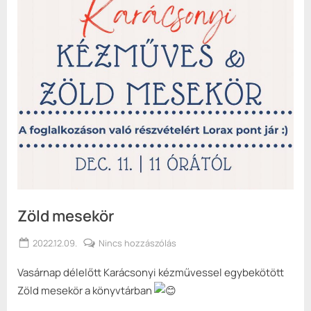
Zöld mesekör
Posted
a(z)
2022.12.09.
Nincs hozzászólás
By
Keresztes
on
Zöld
Vasárnap délelőtt Karácsonyi kézművessel egybekötött
György
mesekör
bejegyzéshez
Zöld mesekör a könyvtárban