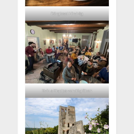
Dörgicsei Hírvirág
Kvíz a Kispipa vendéglőben