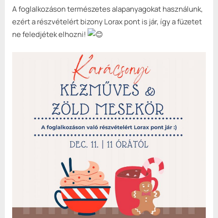
A foglalkozáson természetes alapanyagokat használunk,
ezért a részvételért bizony Lorax pont is jár, így a füzetet
ne feledjétek elhozni!