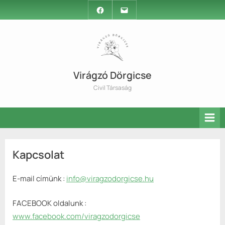
Skip
Facebook
Email
to
content
Virágzó Dörgicse
Civil Társaság
Kapcsolat
E-mail címünk :
info@viragzodorgicse.hu
FACEBOOK oldalunk :
www.facebook.com/viragzodorgicse