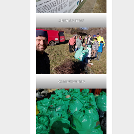
Akkor és most
Szemétszedés