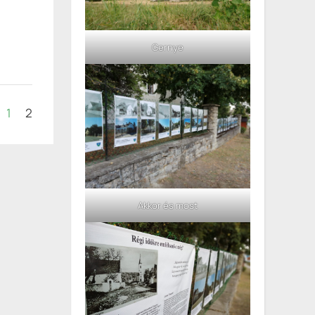
Gernye
1
2
Akkor és most