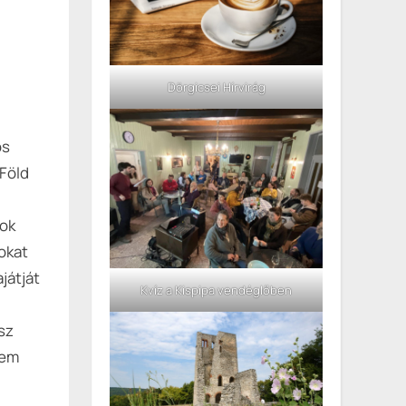
!
Dörgicsei Hírvirág
os
Föld
tok
okat
játját
Kvíz a Kispipa vendéglőben
sz
nem