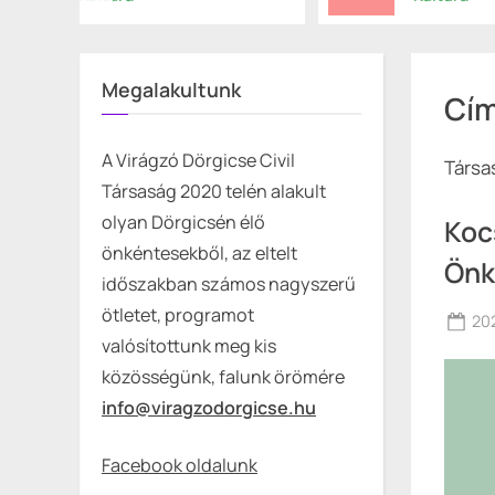
Dörgicse Önkormányzata
rendezésében
Megalakultunk
Cí
A Virágzó Dörgicse Civil
Társa
Társaság 2020 telén alakult
olyan Dörgicsén élő
Koc
önkéntesekből, az eltelt
Önk
időszakban számos nagyszerű
ötletet, programot
Po
202
valósítottunk meg kis
on
közösségünk, falunk örömére
info@viragzodorgicse.hu
Facebook oldalunk