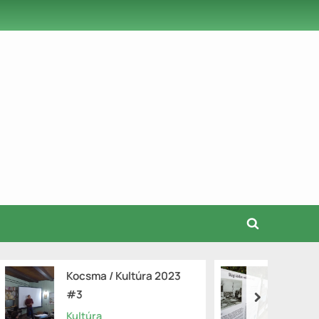
Toggle
search
form
ultúra 2023
Régi idők
next
Hagyomány