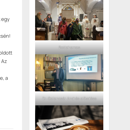
k egy
csén!
Betlehemes
oldott
 Az
e, a
Dr. Gelencsér András előadása