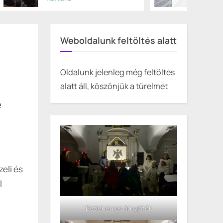
Weboldalunk feltöltés alatt
Oldalunk jelenleg még feltöltés
alatt áll, köszönjük a türelmét
e
eli és
l
Betlehemes árnyjáték