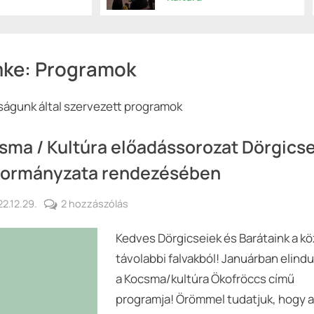
mke:
Programok
ságunk által szervezett programok
sma / Kultúra előadássorozat Dörgics
ormányzata rendezésében
sted
Kocsma
2.12.29.
2 hozzászólás
By
Keresztes
/
Kedves Dörgicseiek és Barátaink a köz
György
Kultúra
előadássorozat
távolabbi falvakból! Januárban elindu
Dörgicse
a Kocsma/kultúra Ökofröccs című
Önkormányzata
programja! Örömmel tudatjuk, hogy a
rendezésében