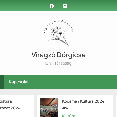
Facebook
Email
Virágzó Dörgicse
Civil Társaság
k
Kapcsolat
Kocsma / Kultúra 2024
Kocsma / K
#4
#3
Kultúra
Kultúra