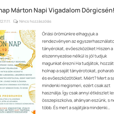
nap Márton Napi Vigadalom Dörgicsén
sted
a(z)
2.11.11.
Nincs hozzászólás
By
Keresztes
Holnap
Óriási örömünkre elhagyjuk a
György
Márton
Napi
rendezvényen az egyszerhasználat
Vigadalom
tányérokat, evőeszközöket Hiszen a 
Dörgicsén!
elszennyezése nélkül is jól tudjuk
bejegyzéshez
magunkat érezni Ha tudjátok, hozzá
holnap a saját tányérotokat, poharat
és evőeszközötöket. Miért? Mert a sa
mindenki megismeri, ezért csak azt
használja. Így csak annyi étkészlet le
összepiszkolva, ahányan eszünk, s 
több. És mert a sajátjára mindenki…