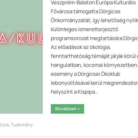
Veszprém-Balaton Európa Kulturális
című
Fővárosa támogatta Dörgicse
bejegyzéshez
Önkormányzatát, így lehetőség nyíli
különleges ismeretterjesztő
programsorozat megtartására Dörgi
Az előadások az ökológia,
fenntarthatóság témáját járják körül 
hangulatban, kocsmai környezetben.
esemény a Dörgicsei Ökoklub
lebonyolításával kerül megrendezésr
helyszínt a Kispipa…
“Kocsma
Bővebben
»
/
Kultúra
előadássorozat
,
ltúra
Tudomány
Dörgicse
Önkormányzata
rendezésében”